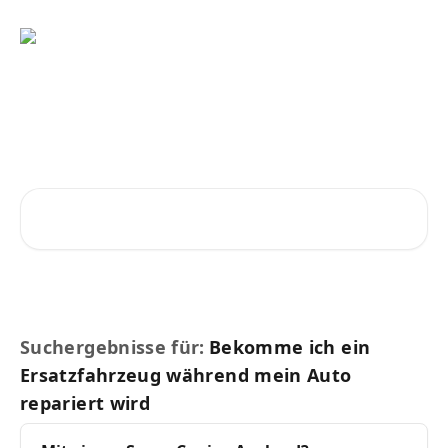
Zum Hauptinhalt springen
Ratschläge und Antworten
vom SnappCar Support-Team
Nach Artikeln suchen …
Suchergebnisse für:
Bekomme ich ein
Ersatzfahrzeug während mein Auto
repariert wird