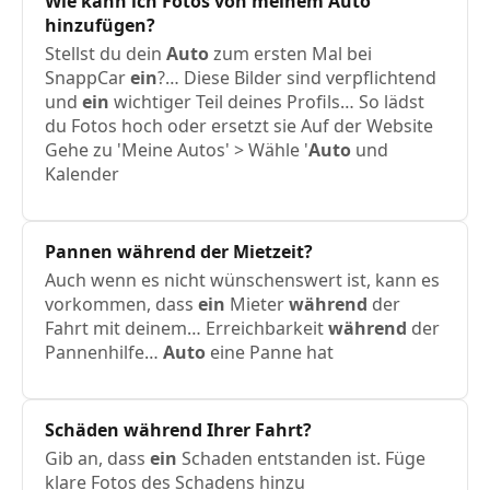
Wie kann
ich
Fotos von meinem
Auto
hinzufügen?
Stellst du dein
Auto
zum ersten Mal bei
SnappCar
ein
?… Diese Bilder sind verpflichtend
und
ein
wichtiger Teil deines Profils… So lädst
du Fotos hoch oder ersetzt sie Auf der Website
Gehe zu 'Meine Autos' > Wähle '
Auto
und
Kalender
Pannen
während
der Mietzeit?
Auch wenn es nicht wünschenswert ist, kann es
vorkommen, dass
ein
Mieter
während
der
Fahrt mit deinem… Erreichbarkeit
während
der
Pannenhilfe…
Auto
eine Panne hat
Schäden
während
Ihrer Fahrt?
Gib an, dass
ein
Schaden entstanden ist. Füge
klare Fotos des Schadens hinzu