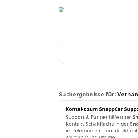
Zum Hauptinhalt springen
Ratschläge und A
Nach Artikeln suchen …
Suchergebnisse für:
Verhän
Kontakt zum
SnappCar
Suppo
Support & Pannenhilfe über
S
Kontakt-Schaltfläche in der
Sn
im Telefonmenü, um direkt mi
werden (rund um die