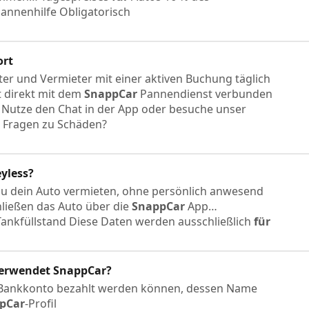
annenhilfe Obligatorisch
rt
er und Vermieter mit einer aktiven Buchung täglich
t direkt mit dem
SnappCar
Pannendienst verbunden
 Nutze den Chat in der App oder besuche unser
 Fragen zu Schäden?
yless?
du dein Auto vermieten, ohne persönlich anwesend
hließen das Auto über die
SnappCar
App…
ankfüllstand Diese Daten werden ausschließlich
für
verwendet
SnappCar
?
 Bankkonto bezahlt werden können, dessen Name
pCar
-Profil