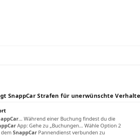
ntworten vom SnappCar Suppor
gt SnappCar Strafen für unerwünschte Verhalt
rt
nappCar
… Während einer Buchung findest du die
appCar
App: Gehe zu „Buchungen… Wähle Option 2
t dem
SnappCar
Pannendienst verbunden zu