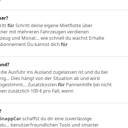
ner?
ritt
für
Schritt deine eigene Mietflotte über
tner mit mehreren Fahrzeugen verdienen
hrzeug und Monat… wie schnell du wächst Erhalte
s-Abonnement Du kannst dich
für
and?
die Ausfuhr ins Ausland zugelassen ist und du bei
ng… Dies hängt von der Situation ab und wird
bgestimmt… Zusatzkosten
für
Pannenhilfe bei nicht
en zusätzlich 100 € pro Fall, wenn
?
SnappCar
schaffst du dir eine zuverlässige
du… benutzerfreundlichen Tools und smarter