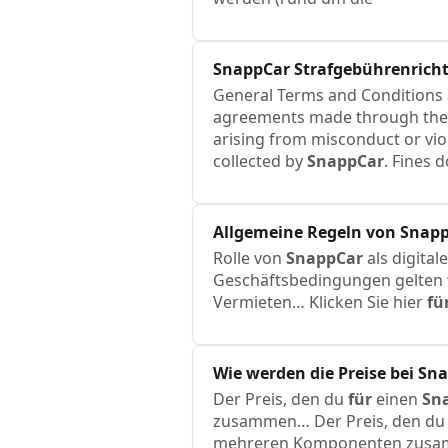
SnappCar
Strafgebührenricht
General Terms and Conditions a
agreements made through th
arising from misconduct or vio
collected by
SnappCar
. Fines 
Allgemeine Regeln von
Snap
Rolle von
SnappCar
als digita
Geschäftsbedingungen gelten
Vermieten… Klicken Sie hier
fü
Wie werden die Preise bei
Sna
Der Preis, den du
für
einen
Sn
zusammen… Der Preis, den d
mehreren Komponenten zusa