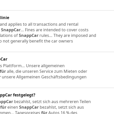
linie
nd applies to all transactions and rental
e
SnappCar
… Fines are intended to cover costs
lations of
SnappCar
rules… They are imposed and
do not generally benefit the car owners
pCar
les Plattform… Unsere allgemeinen
für
alle, die unseren Service zum Mieten oder
r
unsere Allgemeinen Geschäftsbedingungen
ppCar
festgelegt?
appCar
bezahlst, setzt sich aus mehreren Teilen
u
für
einen
SnappCar
bezahlst, setzt sich aus
mmen… Tagespreises
für
Autos 16 % des