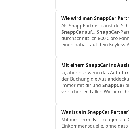
Wie wird man
SnappCar
Part
Als SnappPartner baust du Sch
SnappCar
auf…
SnappCar
-Par
durchschnittlich 800 € pro Fa
einen Rabatt auf dein Keyles
Mit einem
SnappCar
ins Ausl
Ja, aber nur, wenn das Auto
für
der Buchung die Auslanddecku
immer mit dir und
SnappCar
a
versicherten Fällen Wir berechn
Was ist ein
SnappCar
Partner
Mit mehreren Fahrzeugen auf
Einkommensquelle, ohne dass 