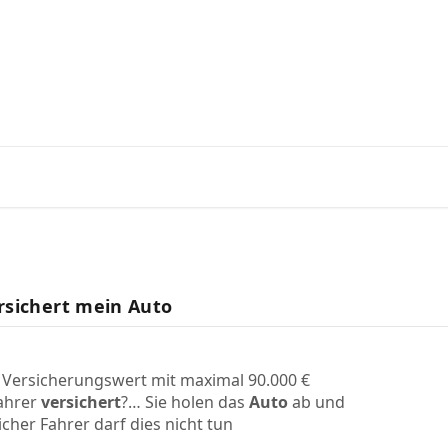
ntworten vom SnappCar Suppor
rsichert mein Auto
m Versicherungswert mit maximal 90.000 €
Fahrer
versichert
?… Sie holen das
Auto
ab und
icher Fahrer darf dies nicht tun