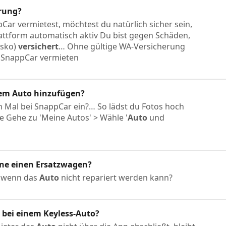
erung?
ar vermietest, möchtest du natürlich sicher sein,
lattform automatisch aktiv Du bist gegen Schäden,
asko)
versichert
… Ohne gültige WA-Versicherung
 SnappCar vermieten
nem
Auto
hinzufügen?
 Mal bei SnappCar ein?… So lädst du Fotos hoch
te Gehe zu 'Meine Autos' > Wähle '
Auto
und
anne einen Ersatzwagen?
, wenn das
Auto
nicht repariert werden kann?
 bei einem Keyless-
Auto
?