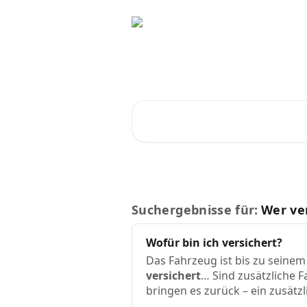
Zum Hauptinhalt springen
Ratschläge und A
Nach Artikeln suchen …
Suchergebnisse für:
Wer ve
Wofür bin ich
versichert
?
Das Fahrzeug ist bis zu seine
versichert
… Sind zusätzliche 
bringen es zurück – ein zusätzl