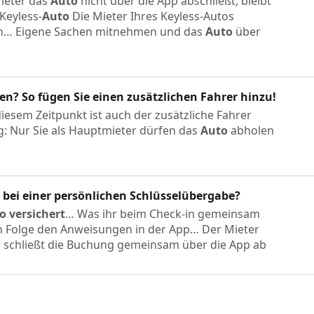
Mieter das
Auto
nicht über die App abschließt, bleibt
Keyless-
Auto
Die Mieter Ihres Keyless-Autos
 ein… Eigene Sachen mitnehmen und das
Auto
über
? So fügen Sie einen zusätzlichen Fahrer hinzu!
 diesem Zeitpunkt ist auch der zusätzliche Fahrer
g: Nur Sie als Hauptmieter dürfen das
Auto
abholen
n bei einer persönlichen Schlüsselübergabe?
o
versichert
… Was ihr beim Check-in gemeinsam
Folge den Anweisungen in der App… Der Mieter
 schließt die Buchung gemeinsam über die App ab