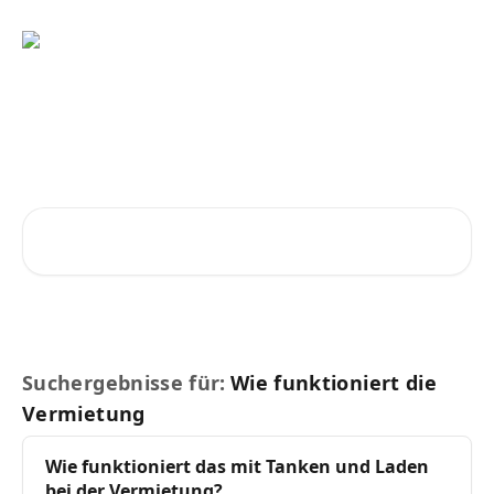
Zum Hauptinhalt springen
Ratschläge und Antworten
vom SnappCar Support-Team
Nach Artikeln suchen …
Suchergebnisse für:
Wie funktioniert die
Vermietung
Wie
funktioniert
das mit Tanken und Laden
bei der
Vermietung
?