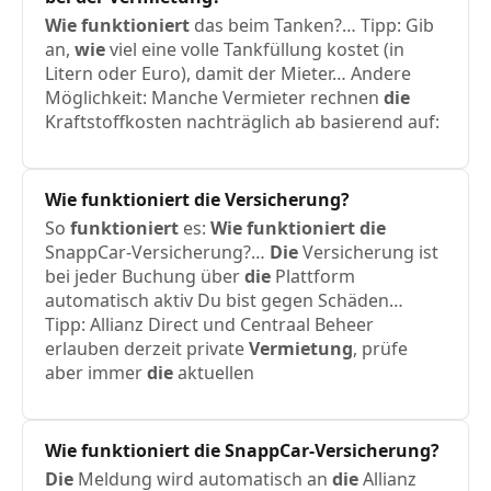
Wie
funktioniert
das beim Tanken?… Tipp: Gib
an,
wie
viel eine volle Tankfüllung kostet (in
Litern oder Euro), damit der Mieter… Andere
Möglichkeit: Manche Vermieter rechnen
die
Kraftstoffkosten nachträglich ab basierend auf:
Wie
funktioniert
die
Versicherung?
So
funktioniert
es:
Wie
funktioniert
die
SnappCar-Versicherung?…
Die
Versicherung ist
bei jeder Buchung über
die
Plattform
automatisch aktiv Du bist gegen Schäden…
Tipp: Allianz Direct und Centraal Beheer
erlauben derzeit private
Vermietung
, prüfe
aber immer
die
aktuellen
Wie
funktioniert
die
SnappCar-Versicherung?
Die
Meldung wird automatisch an
die
Allianz