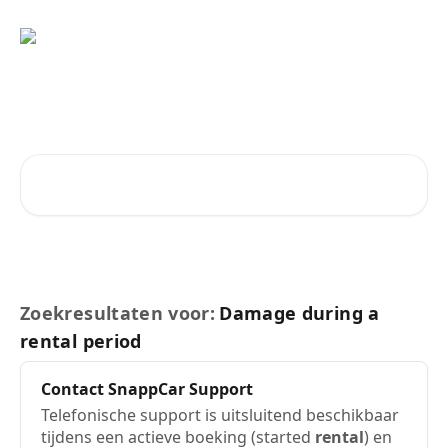
Naar de hoofdinhoud
Vragen?
Zoeken naar artikelen ...
Zoekresultaten voor:
Damage during a
rental period
Contact SnappCar Support
Telefonische support is uitsluitend beschikbaar
tijdens een actieve boeking (started
rental
) en