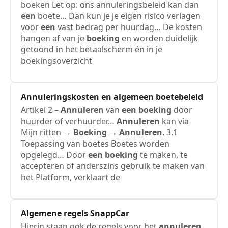
boeken Let op: ons annuleringsbeleid kan dan
een
boete… Dan kun je je eigen risico verlagen
voor
een
vast bedrag per huurdag… De kosten
hangen af van je
boeking
en worden duidelijk
getoond in het betaalscherm én in je
boekingsoverzicht
Annuleringskosten en algemeen boetebeleid
Artikel 2 –
Annuleren
van
een
boeking
door
huurder of verhuurder…
Annuleren
kan via
Mijn ritten →
Boeking
→
Annuleren
. 3.1
Toepassing van boetes Boetes worden
opgelegd… Door
een
boeking
te maken, te
accepteren of anderszins gebruik te maken van
het Platform, verklaart de
Algemene regels SnappCar
Hierin staan ook de regels voor het
annuleren