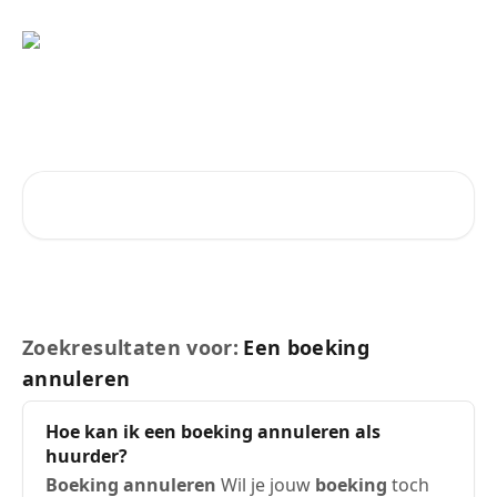
Naar de hoofdinhoud
Vragen?
Zoeken naar artikelen ...
Zoekresultaten voor:
Een boeking
annuleren
Hoe kan ik
een
boeking
annuleren
als
huurder?
Boeking
annuleren
Wil je jouw
boeking
toch