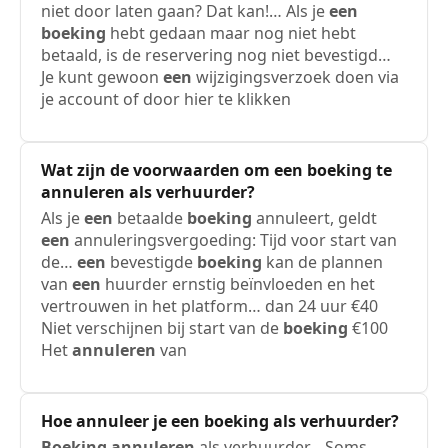
niet door laten gaan? Dat kan!… Als je
een
boeking
hebt gedaan maar nog niet hebt
betaald, is de reservering nog niet bevestigd…
Je kunt gewoon
een
wijzigingsverzoek doen via
je account of door hier te klikken
Wat zijn de voorwaarden om
een
boeking
te
annuleren
als verhuurder?
Als je
een
betaalde
boeking
annuleert, geldt
een
annuleringsvergoeding: Tijd voor start van
de…
een
bevestigde
boeking
kan de plannen
van
een
huurder ernstig beïnvloeden en het
vertrouwen in het platform… dan 24 uur €40
Niet verschijnen bij start van de
boeking
€100
Het
annuleren
van
Hoe annuleer je
een
boeking
als verhuurder?
Boeking
annuleren
als verhuurder… Soms