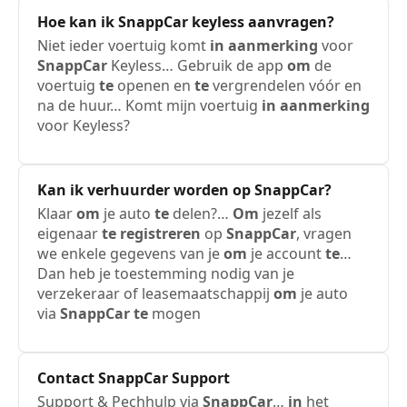
Hoe kan
ik
SnappCar
keyless aanvragen?
Niet ieder voertuig komt
in
aanmerking
voor
SnappCar
Keyless… Gebruik de app
om
de
voertuig
te
openen en
te
vergrendelen vóór en
na de huur… Komt mijn voertuig
in
aanmerking
voor Keyless?
Kan
ik
verhuurder worden op
SnappCar
?
Klaar
om
je auto
te
delen?…
Om
jezelf als
eigenaar
te
registreren
op
SnappCar
, vragen
we enkele gegevens van je
om
je account
te
…
Dan heb je toestemming nodig van je
verzekeraar of leasemaatschappij
om
je auto
via
SnappCar
te
mogen
Contact
SnappCar
Support
Support & Pechhulp via
SnappCar
…
in
het