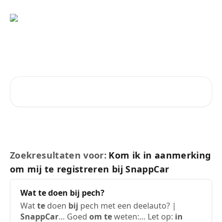
Naar de hoofdinhoud
Vragen?
Zoeken naar artikelen ...
Zoekresultaten voor:
Kom ik in aanmerking
om mij te registreren bij SnappCar
Wat
te
doen
bij
pech?
Wat
te
doen
bij
pech met een deelauto? |
SnappCar
… Goed
om
te
weten:… Let op:
in