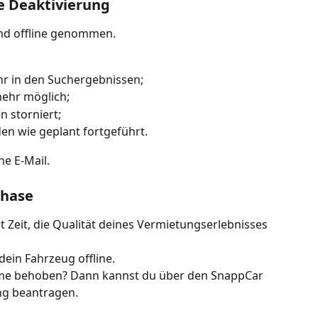
e Deaktivierung
nd offline genommen.
hr in den Suchergebnissen;
ehr möglich;
 storniert;
n wie geplant fortgeführt.
ne E-Mail.
phase
 Zeit, die Qualität deines Vermietungserlebnisses 
ein Fahrzeug offline.
leme behoben? Dann kannst du über den SnappCar 
ng beantragen.