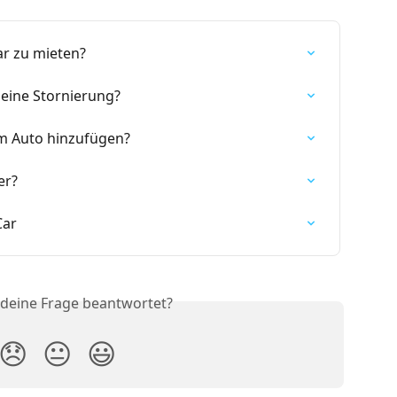
ar zu mieten?
 eine Stornierung?
m Auto hinzufügen?
er?
Car
 deine Frage beantwortet?
😞
😐
😃