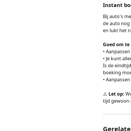
Instant bo
Bij auto's m
de auto nog 
en lukt het 
Goed om te
• Aanpassen 
• Je kunt al
Is de eindti
boeking mo
• Aanpassen 
⚠️
 Let op:
 Wo
tijd gewoon
Gerelate