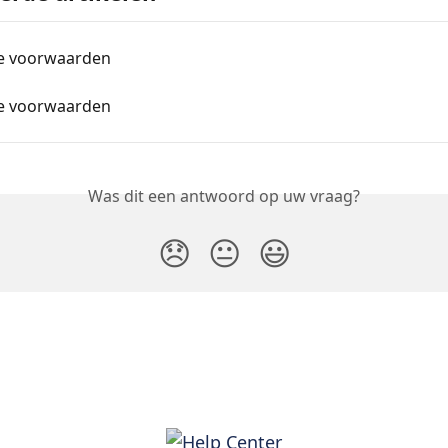
e voorwaarden
e voorwaarden
Was dit een antwoord op uw vraag?
😞
😐
😃