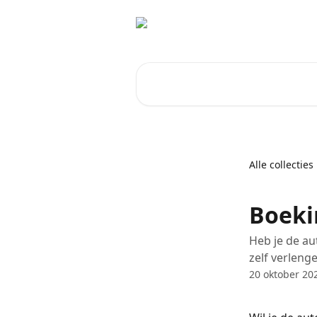
Naar de hoofdinhoud
Zoeken naar artikelen ...
Alle collecties
Boeki
Heb je de au
zelf verleng
20 oktober 20