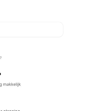
Website
Nederlands
?
?
g makkelijk