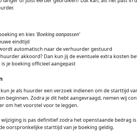
o langer of juist eerder gebruiken? Dat kan, als het past in 
urder.
boeking en kies 
‘Boeking aanpassen’
ieuwe eindtijd
 wordt automatisch naar de verhuurder gestuurd
rhuurder akkoord? Dan kun jij de eventuele extra kosten be
 is je boeking officieel aangepast
n
 kun je als huurder een verzoek indienen om de starttijd va
ten beginnen. Zodra je dit hebt aangevraagd, nemen wij con
r om het voorstel voor te leggen. 
 wijziging is pas definitief zodra het openstaande bedrag is 
ft de oorspronkelijke starttijd van je boeking geldig.