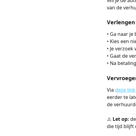
Wil je de aut
van de verhu
Verlengen
• Ga naar je 
• Kies een n
• Je verzoek
• Gaat de ve
• Na betaling
Vervroege
Via 
deze link
eerder te la
de verhuurde
⚠️
 Let op:
 de
die tijd blij