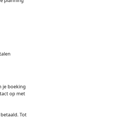
de planning 
talen
n je boeking 
tact op met 
betaald. Tot 