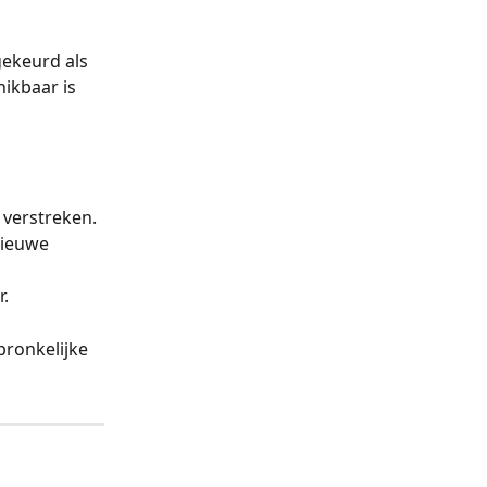
ekeurd als 
ikbaar is 
 verstreken. 
nieuwe 
r.
pronkelijke 