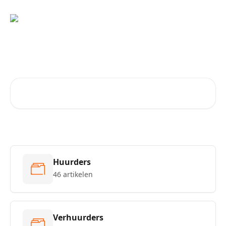
Naar de hoofdinhoud
Vragen?
Zoeken naar artikelen ...
Huurders
46 artikelen
Verhuurders