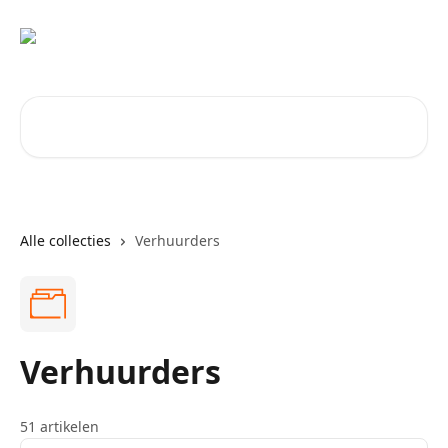
Naar de hoofdinhoud
Zoeken naar artikelen ...
Alle collecties
Verhuurders
Verhuurders
51 artikelen