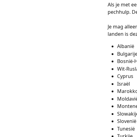
Als je met e
pechhulp. Dez
Je mag allee
landen is dez
Albanië
Bulgarij
Bosnië-
Wit-Rus
Cyprus
Israël
Marokk
Moldavi
Monten
Slowakij
Slovenië
Tunesië
Turkije