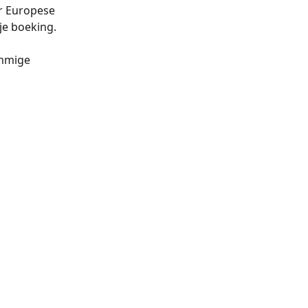
r Europese 
je boeking. 
ommige 