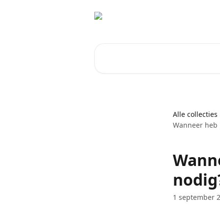
Naar de hoofdinhoud
Zoeken naar artikelen ...
Alle collecties
Wanneer heb i
Wanne
nodig
1 september 