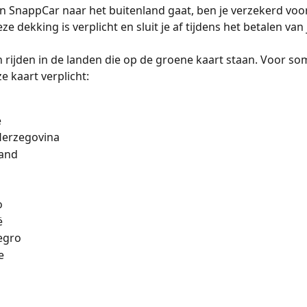
en SnappCar naar het buitenland gaat, ben je verzekerd voo
e dekking is verplicht en sluit je af tijdens het betalen van 
n rijden in de landen die op de groene kaart staan. Voor s
e kaart verplicht:
e
Herzegovina
land
o
ë
egro
e