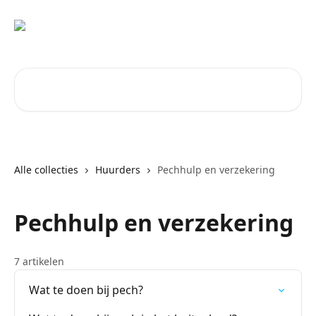
Naar de hoofdinhoud
Zoeken naar artikelen ...
Alle collecties
Huurders
Pechhulp en verzekering
Pechhulp en verzekering
7 artikelen
Wat te doen bij pech?