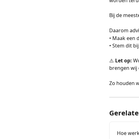
worden terug
Bij de meest
Daarom advis
• Maak een d
• Stem dit b
⚠️ 
Let op: 
Wo
brengen wij 
Zo houden we
Gerelate
Hoe werkt