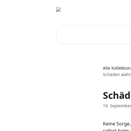
Zum Hauptinhalt springen
Nach Artikeln suchen …
Alle Kollektio
Schäden währe
Schäd
19. Septembe
Keine Sorge,
sofort beim