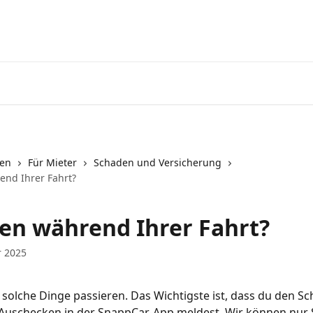
nen
Für Mieter
Schaden und Versicherung
nd Ihrer Fahrt?
en während Ihrer Fahrt?
r 2025
 solche Dinge passieren. Das Wichtigste ist, dass du den S
 Auschecken in der SnappCar-App meldest. Wir können nur