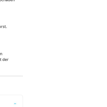
rst.
n 
t der 