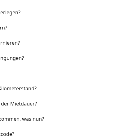
erlegen?
rn?
ornieren?
dingungen?
Kilometerstand?
 der Mietdauer?
bekommen, was nun?
tcode?