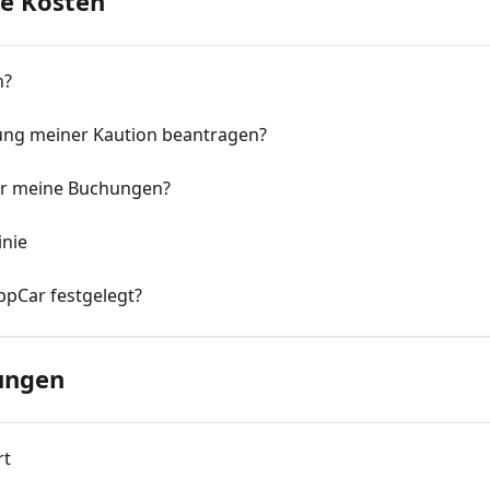
he Kosten
n?
tung meiner Kaution beantragen?
ür meine Buchungen?
inie
ppCar festgelegt?
ungen
rt