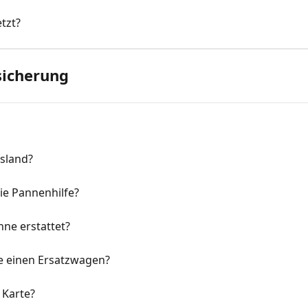
etzt?
sicherung
usland?
ie Pannenhilfe?
nne erstattet?
ne einen Ersatzwagen?
 Karte?