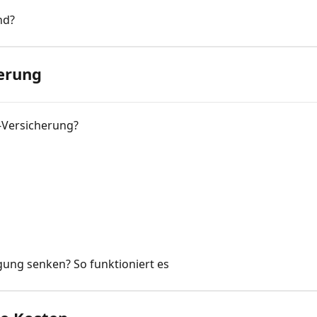
nd?
erung
-Versicherung?
igung senken? So funktioniert es