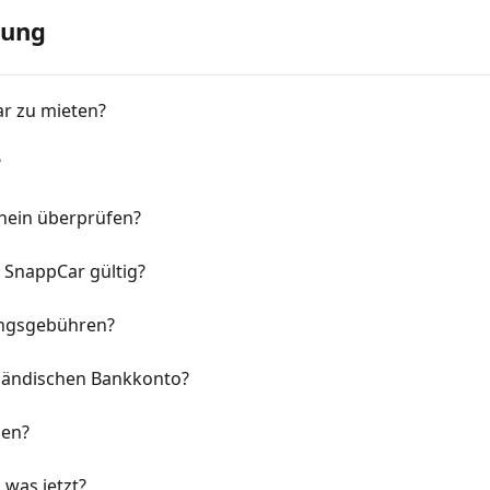
rung
ar zu mieten?
?
hein überprüfen?
 SnappCar gültig?
rungsgebühren?
sländischen Bankkonto?
hen?
 was jetzt?