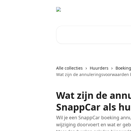
Naar de hoofdinhoud
Zoeken naar artikelen ...
Alle collecties
Huurders
Boeking
Wat zijn de annuleringsvoorwaarden 
Wat zijn de ann
SnappCar als h
Wil je een SnappCar boeking annul
wijziging doorvoert en wat er geb