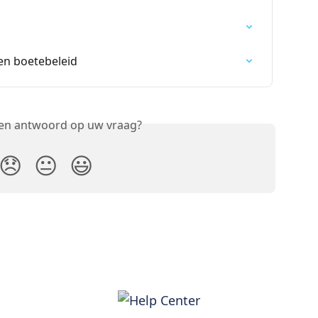
en boetebeleid
een antwoord op uw vraag?
😞
😐
😃