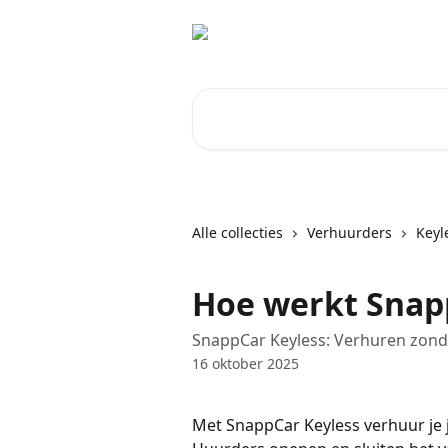
Naar de hoofdinhoud
Zoeken naar artikelen ...
Alle collecties
Verhuurders
Keyl
Hoe werkt Snap
SnappCar Keyless: Verhuren zond
16 oktober 2025
Met SnappCar Keyless verhuur je jo