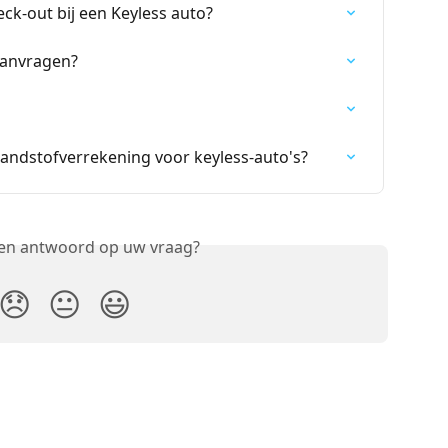
ck-out bij een Keyless auto?
aanvragen?
andstofverrekening voor keyless-auto's?
een antwoord op uw vraag?
😞
😐
😃