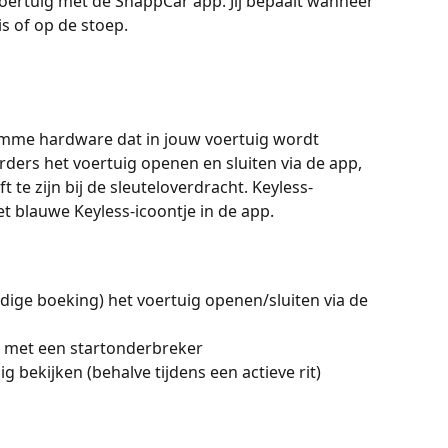
oertuig met de SnappCar app. Jij bepaalt wanneer 
s of op de stoep.
limme hardware dat in jouw voertuig wordt 
rs het voertuig openen en sluiten via de app, 
t te zijn bij de sleuteloverdracht. Keyless-
t blauwe Keyless-icoontje in de app.
ldige boeking) het voertuig openen/sluiten via de 
gd met een startonderbreker
ig bekijken (behalve tijdens een actieve rit)