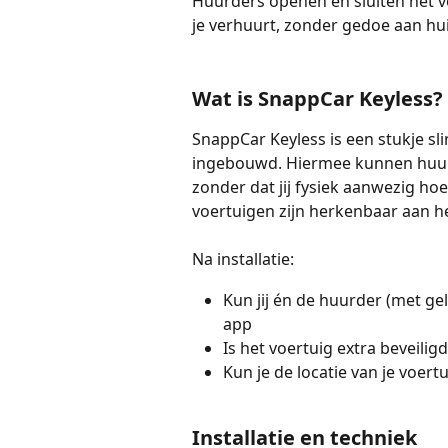
Huurders openen en sluiten het v
je verhuurt, zonder gedoe aan hui
Wat is SnappCar Keyless?
SnappCar Keyless is een stukje s
ingebouwd. Hiermee kunnen huurde
zonder dat jij fysiek aanwezig hoef
voertuigen zijn herkenbaar aan he
Na installatie:
Kun jij én de huurder (met ge
app
Is het voertuig extra beveili
Kun je de locatie van je voertu
Installatie en techniek