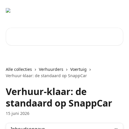
Naar de hoofdinhoud
Zoeken naar artikelen ...
Alle collecties
Verhuurders
Voertuig
Verhuur-klaar: de standaard op SnappCar
Verhuur-klaar: de
standaard op SnappCar
15 juni 2026