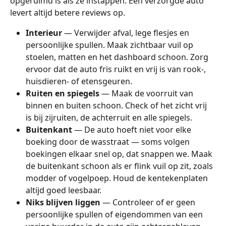
opgeruimd is als ze instappen. Een verzorgde auto 
levert altijd betere reviews op.
Interieur
 — Verwijder afval, lege flesjes en 
persoonlijke spullen. Maak zichtbaar vuil op 
stoelen, matten en het dashboard schoon. Zorg 
ervoor dat de auto fris ruikt en vrij is van rook-, 
huisdieren- of etensgeuren.
Ruiten en spiegels
 — Maak de voorruit van 
binnen en buiten schoon. Check of het zicht vrij 
is bij zijruiten, de achterruit en alle spiegels.
Buitenkant
 — De auto hoeft niet voor elke 
boeking door de wasstraat — soms volgen 
boekingen elkaar snel op, dat snappen we. Maak 
de buitenkant schoon als er flink vuil op zit, zoals 
modder of vogelpoep. Houd de kentekenplaten 
altijd goed leesbaar.
Niks blijven liggen
 — Controleer of er geen 
persoonlijke spullen of eigendommen van een 