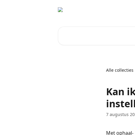
Naar de hoofdinhoud
Zoeken naar artikelen ...
Alle collecties
Kan i
instel
7 augustus 2
Met ophaal- 