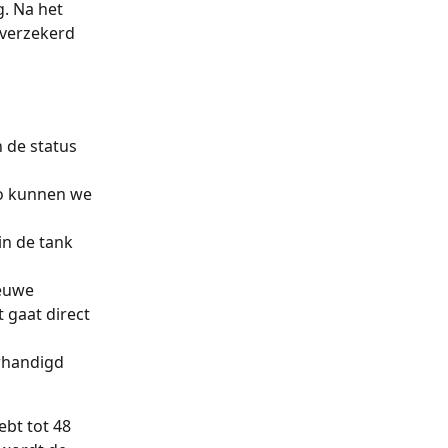
. Na het 
 verzekerd 
 de status 
Zo kunnen we 
n de tank 
euwe 
 gaat direct 
erhandigd 
bt tot 48 