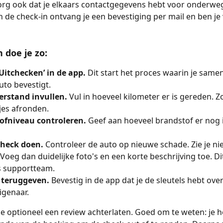
Zorg ook dat je elkaars contactgegevens hebt voor onderweg
 de check-in ontvang je een bevestiging per mail en ben je
 doe je zo:
‘Uitchecken’ in de app. 
Dit start het proces waarin je samen
uto bevestigt.
erstand invullen. 
Vul in hoeveel kilometer er is gereden. 
tjes afronden.
ofniveau controleren. 
Geef aan hoeveel brandstof er nog i
heck doen. 
Controleer de auto op nieuwe schade. Zie je ni
Voeg dan duidelijke foto's en een korte beschrijving toe. Dit
s supportteam.
 teruggeven. 
Bevestig in de app dat je de sleutels hebt ov
igenaar.
e optioneel een review achterlaten. Goed om te weten: je he