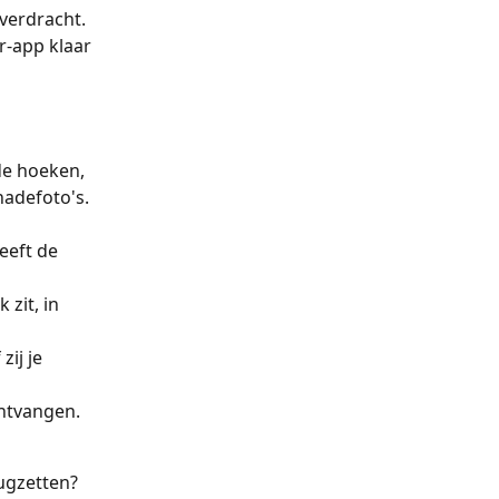
r-app klaar 
de hoeken, 
adefoto's. 
eeft de 
zit, in 
zij je 
ontvangen. 
ugzetten? 