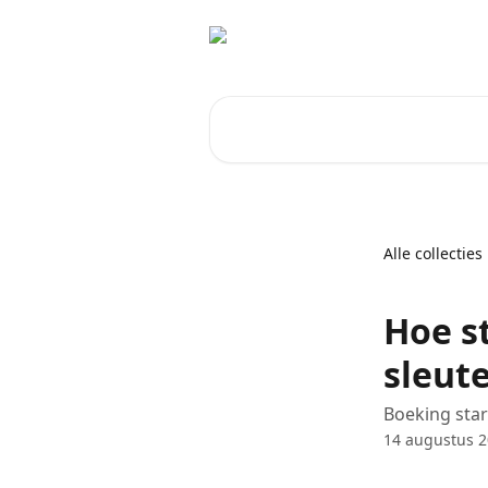
Naar de hoofdinhoud
Zoeken naar artikelen ...
Alle collecties
Hoe st
sleut
Boeking sta
14 augustus 