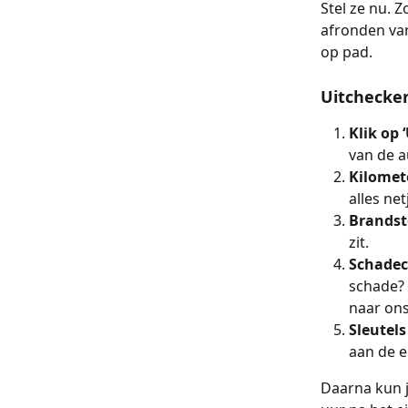
Stel ze nu. 
afronden van
op pad.
Uitchecken
Klik op 
van de a
Kilomet
alles ne
Brandst
zit.
Schadec
schade? 
naar on
Sleutels
aan de e
Daarna kun j