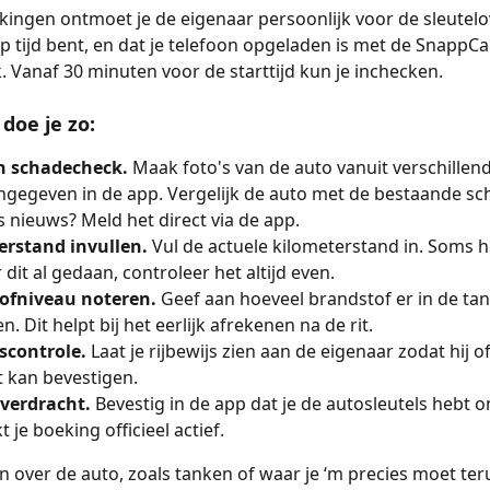
op tijd bent, en dat je telefoon opgeladen is met de SnappCa
. Vanaf 30 minuten voor de starttijd kun je inchecken. 
doe je zo:
n schadecheck. 
Maak foto's van de auto vanuit verschillen
ngegeven in de app. Vergelijk de auto met de bestaande sch
ts nieuws? Meld het direct via de app.
erstand invullen. 
Vul de actuele kilometerstand in. Soms h
 dit al gedaan, controleer het altijd even.
ofniveau noteren. 
Geef aan hoeveel brandstof er in de tank 
. Dit helpt bij het eerlijk afrekenen na de rit.
scontrole. 
Laat je rijbewijs zien aan de eigenaar zodat hij of 
it kan bevestigen.
verdracht. 
Bevestig in de app dat je de autosleutels hebt 
 je boeking officieel actief.
n over de auto, zoals tanken of waar je ‘m precies moet ter