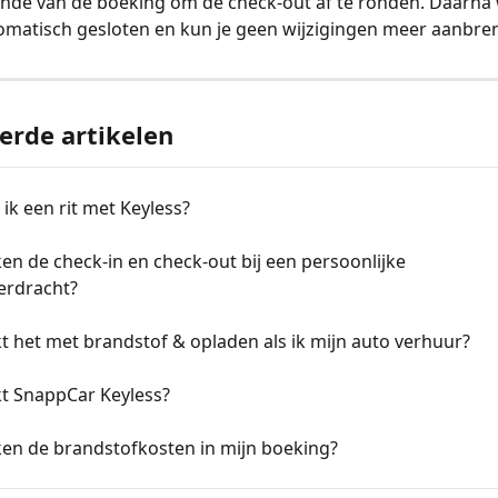
inde van de boeking om de check-out af te ronden. Daarna
omatisch gesloten en kun je geen wijzigingen meer aanbre
erde artikelen
 ik een rit met Keyless?
n de check-in en check-out bij een persoonlijke 
erdracht?
 het met brandstof & opladen als ik mijn auto verhuur?
t SnappCar Keyless?
en de brandstofkosten in mijn boeking?