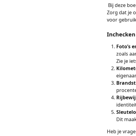
 Bij deze boekingen ontmoet je de eigenaar persoonlijk voor de sleuteloverdracht. 
Zorg dat je 
voor gebruik
Inchecken 
Foto’s e
zoals aa
Zie je ie
Kilomet
eigenaar
Brandst
procenten
Rijbewij
identite
Sleutelo
Dit maakt
Heb je vrage